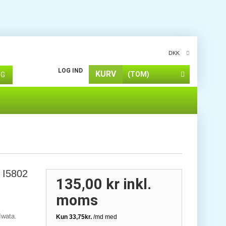
DKK
LOG IND
KURV
(TOM)
ØG
) I5802
135,00 kr
inkl.
moms
Iwata.