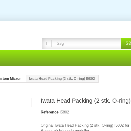
S
stom Micron
Iwata Head Packing (2 stk. O-ring) I5802
Iwata Head Packing (2 stk. O-ring
Reference
I5802
Original Iwata Head Packing (2 stk. O-ring) I5802 for 
Passer på følgende modeller: