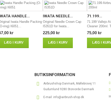
IWATA HANDLE...
IWATA NEEDLE...
71.199...
Original Iwata Handle Packing
Original Needle Crown Cap
71.199 Vallejo A
(O-ring) I6051...
I5351D for Iwata...
Cleaner 200ml. Ti
67,00 kr
225,00 kr
75,00 kr
LÆG I KURV
LÆG I KURV
LÆG I KUR
BUTIKSINFORMATION
Airbrushshop Danmark, Møllebrovej 11
Gudumlund 9280 Storvorde Danmark
I
E-mail:
info@airbrush-shop.dk