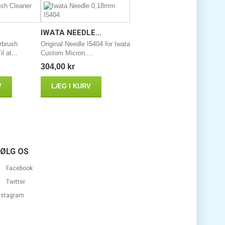
IWATA NEEDLE...
irbrush
Original Needle I5404 for Iwata
l at...
Custom Micron....
304,00 kr
V
LÆG I KURV
FØLG OS
Facebook
Twitter
nstagram