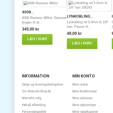
4008...
LYNKOBLING...
4008 Restorer 480ml. Restorer
Lynkobling nd 5.0mm til 1/8"
bruges til at...
han. Passer til...
345,00 kr
49,00 kr
LÆG I KURV
LÆG I KURV
INFORMATION
MIN KONTO
Salgs og leveringsbetingelser
Mine ordrer
Om Airbrush-Shop.dk
Mine kreditnotaer
Momsfrit salg
Mine adresser
Køb på afbetaling
Mine oplysninger
Persondatapolitik
Mine rabatkuponer