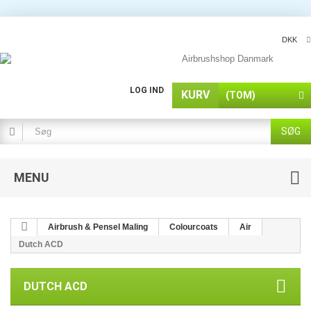
DKK
LOG IND
KURV
(TOM)
SØG
MENU
Airbrush & Pensel Maling
Colourcoats
Air
Dutch ACD
DUTCH ACD