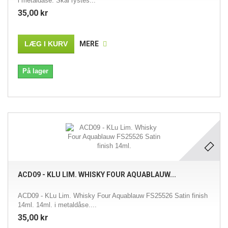
i metaldåse. Skal rystes...
35,00 kr
LÆG I KURV
MERE
På lager
ACD09 - KLU LIM. WHISKY FOUR AQUABLAUW...
ACD09 - KLu Lim. Whisky Four Aquablauw FS25526 Satin finish
14ml. 14ml. i metaldåse....
35,00 kr