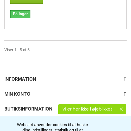
På lager
Viser 1 - 5 af 5
INFORMATION
MIN KONTO
Vi er her ikke i øjeblikket.
BUTIKSINFORMATION
FØLG OS
Websitet anvender cookies til at huske
dine indstillinger, statistik og til at