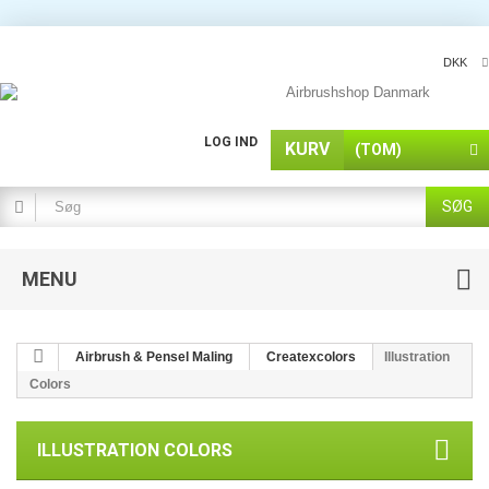
DKK
LOG IND
KURV
(TOM)
SØG
MENU
Airbrush & Pensel Maling
Createxcolors
Illustration
Colors
ILLUSTRATION COLORS