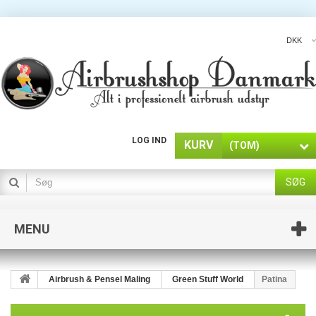
DKK
LOG IND
KURV
(TOM)
SØG
MENU
Airbrush & Pensel Maling
Green Stuff World
Patina