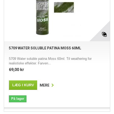
5709 WATER SOLUBLE PATINA MOSS 60ML
5709 Water soluble patina Moss 60ml. Til weathering for
realistiske effekter. Farven...
69,00 kr
LÆG I KURV
MERE
På lager