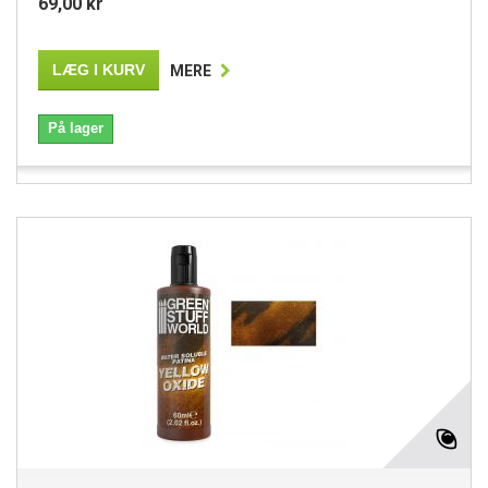
69,00 kr
LÆG I KURV
MERE
På lager