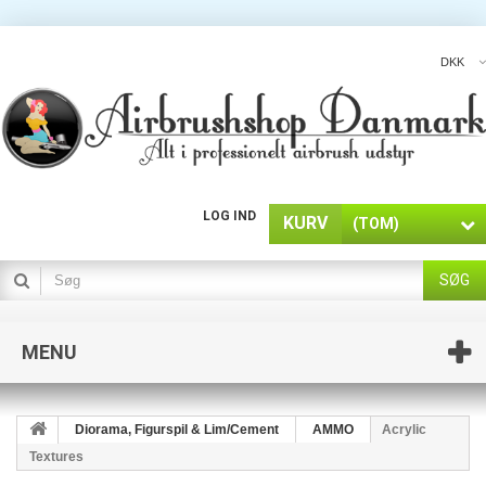
DKK
LOG IND
KURV
(TOM)
SØG
MENU
Diorama, Figurspil & Lim/Cement
AMMO
Acrylic
Textures