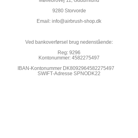
Møllebrovej 11, Gudumlund
9280 Storvorde
Email:
info@airbrush-shop.dk
Ved bankoverførsel brug nedenstående:
Reg: 9296
Kontonummer: 4582275497
IBAN-Kontonummer DK8092964582275497
SWIFT-Adresse SPNODK22