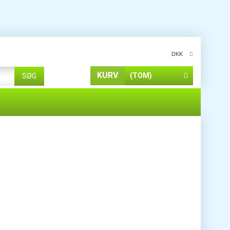
DKK
KURV
(TOM)
SØG