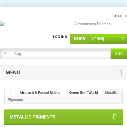
DKK
LOG IND
KURV
(TOM)
SØG
MENU
Airbrush & Pensel Maling
Green Stuff World
Metallic
Pigments
METALLIC PIGMENTS