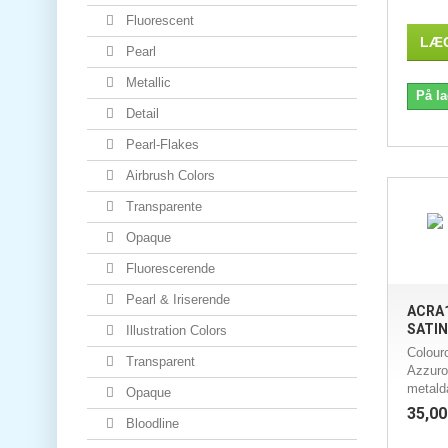
Fluorescent
LÆG
Pearl
Metallic
På la
Detail
Pearl-Flakes
Airbrush Colors
Transparente
Opaque
Fluorescerende
Pearl & Iriserende
ACRA1
SATIN 
Illustration Colors
Colour
Transparent
Azzuro 
metald
Opaque
35,00
Bloodline