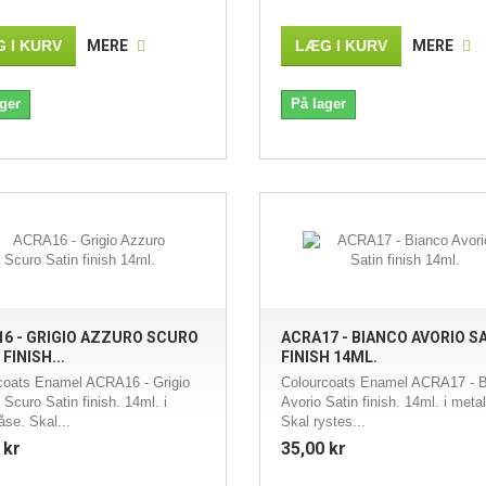
 I KURV
MERE
LÆG I KURV
MERE
ger
På lager
6 - GRIGIO AZZURO SCURO
ACRA17 - BIANCO AVORIO S
FINISH...
FINISH 14ML.
coats Enamel ACRA16 - Grigio
Colourcoats Enamel ACRA17 - 
Scuro Satin finish. 14ml. i
Avorio Satin finish. 14ml. i meta
åse. Skal...
Skal rystes...
 kr
35,00 kr