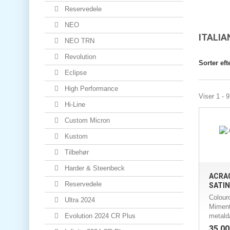
Reservedele
NEO
ITALI
NEO TRN
Revolution
Sorter eft
Eclipse
High Performance
Viser 1 - 9
Hi-Line
Custom Micron
Kustom
Tilbehør
Harder & Steenbeck
ACRA0
Reservedele
SATIN 
Colour
Ultra 2024
Mimenti
Evolution 2024 CR Plus
metald
35,00