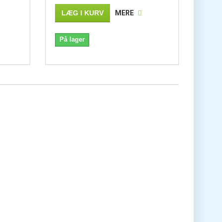
LÆG I KURV
MERE
På lager