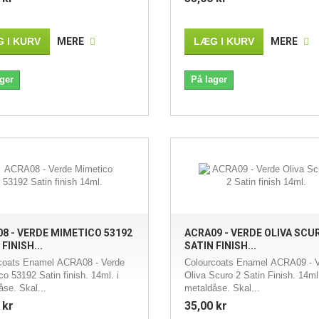
 I KURV
MERE
LÆG I KURV
MERE
ger
På lager
8 - VERDE MIMETICO 53192
ACRA09 - VERDE OLIVA SCU
FINISH...
SATIN FINISH...
coats Enamel ACRA08 - Verde
Colourcoats Enamel ACRA09 - 
o 53192 Satin finish. 14ml. i
Oliva Scuro 2 Satin Finish. 14ml.
åse. Skal...
metaldåse. Skal...
 kr
35,00 kr