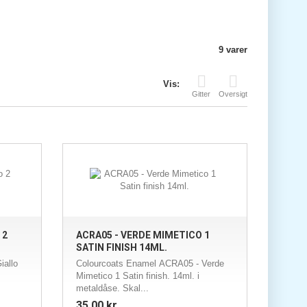
9 varer
Vis:
Gitter
Oversigt
 2
ACRA05 - VERDE MIMETICO 1
SATIN FINISH 14ML.
iallo
Colourcoats Enamel ACRA05 - Verde
Mimetico 1 Satin finish. 14ml. i
metaldåse. Skal...
35,00 kr