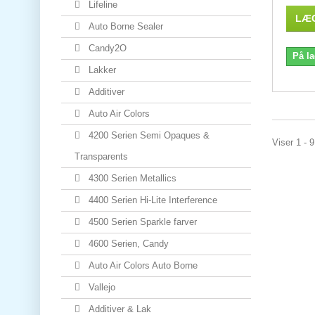
Lifeline
LÆG
Auto Borne Sealer
Candy2O
På la
Lakker
Additiver
Auto Air Colors
4200 Serien Semi Opaques &
Viser 1 - 9
Transparents
4300 Serien Metallics
4400 Serien Hi-Lite Interference
4500 Serien Sparkle farver
4600 Serien, Candy
Auto Air Colors Auto Borne
Vallejo
Additiver & Lak