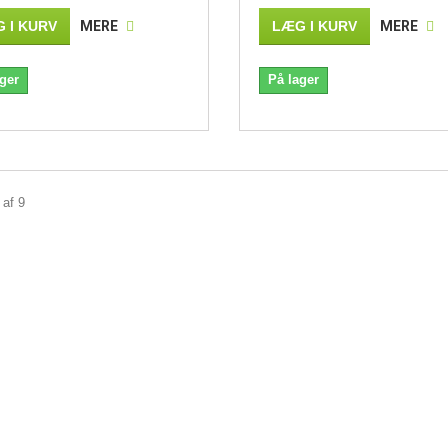
 I KURV
MERE
LÆG I KURV
MERE
ger
På lager
 af 9