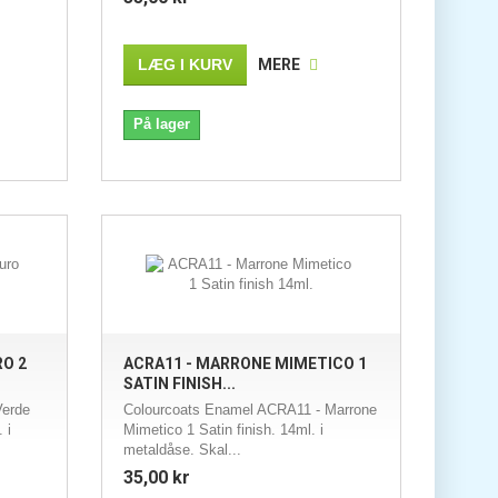
LÆG I KURV
MERE
På lager
RO 2
ACRA11 - MARRONE MIMETICO 1
SATIN FINISH...
Verde
Colourcoats Enamel ACRA11 - Marrone
 i
Mimetico 1 Satin finish. 14ml. i
metaldåse. Skal...
35,00 kr