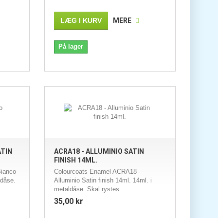
LÆG I KURV
MERE
På lager
ATIN
ACRA18 - ALLUMINIO SATIN
FINISH 14ML.
Bianco
Colourcoats Enamel ACRA18 -
ldåse.
Alluminio Satin finish 14ml. 14ml. i
metaldåse. Skal rystes...
35,00 kr