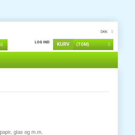
DKK
LOG IND
KURV
(TOM)
ØG
 papir, glas og m.m.