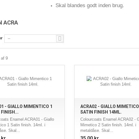
Skal blandes godt inden brug.
AN ACRA
er
--
 af 9
1 - GIALLO MIMENTICO 1
ACRA02 - GIALLO MIMETICO
FINISH...
SATIN FINISH 14ML.
coats Enamel ACRA01 - Giallo
Colourcoats Enamel ACRA02 - G
co 1 Satin finish. 14ml. i
Mimetico 2 Satin finish. 14ml. i
åse. Skal...
metaldåse. Skal...
 kr
35,00 kr