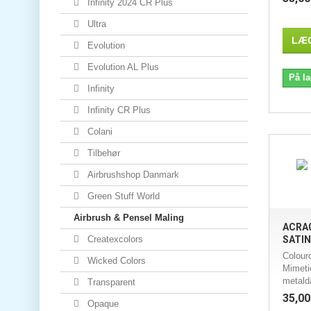
Infinity 2024 CR Plus
Ultra
LÆG
Evolution
Evolution AL Plus
På la
Infinity
Infinity CR Plus
Colani
Tilbehør
Airbrushshop Danmark
Green Stuff World
Airbrush & Pensel Maling
ACRA0
Createxcolors
SATIN 
Colour
Wicked Colors
Mimetic
metald
Transparent
35,00
Opaque